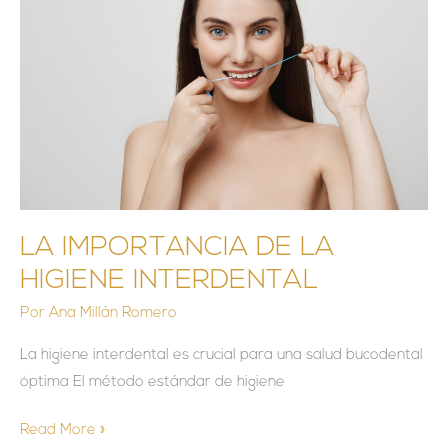
DE
LA
HIGIENE
INTERDENTAL
LA IMPORTANCIA DE LA
HIGIENE INTERDENTAL
Por
Ana Millán Romero
La higiene interdental es crucial para una salud bucodental
óptima El método estándar de higiene
Read More »