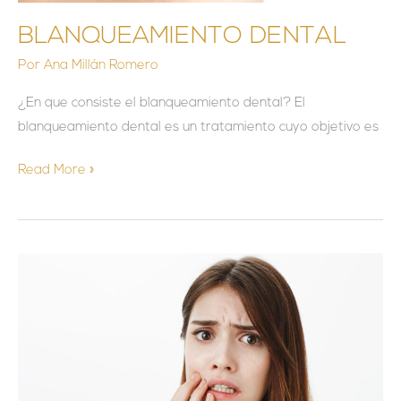
BLANQUEAMIENTO DENTAL
Por
Ana Millán Romero
¿En que consiste el blanqueamiento dental? El
blanqueamiento dental es un tratamiento cuyo objetivo es
Read More »
QUE
HACER
TRAS
RECIBIR
UN
GOLPE