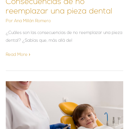
Consecuencias de no
reemplazar una pieza dental
Por
Ana Millán Romero
¿Cuáles son las consecuencias de no reemplazar una pieza
dental? ¿Sabías que, más allá del
Read More »
Paladar
ojival
o
estrecho