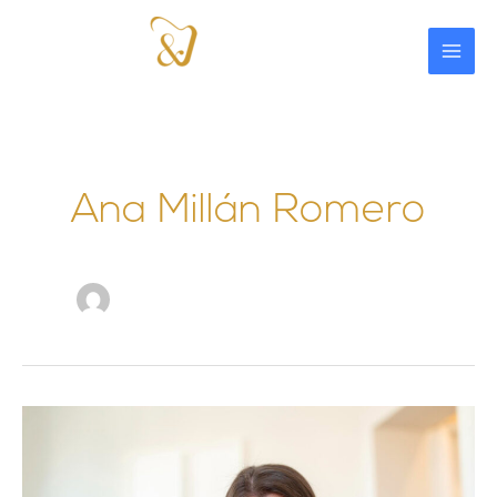
Ir
al
contenido
Ana Millán Romero
Signos
de
una