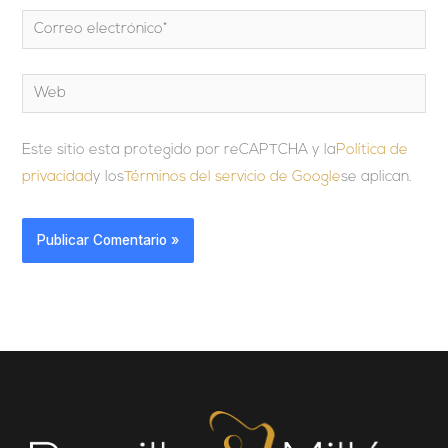
Correo
electrónico*
Web
Este sitio esta protegido por reCAPTCHA y la
Política de
privacidad
y los
Términos del servicio de Google
se aplican.