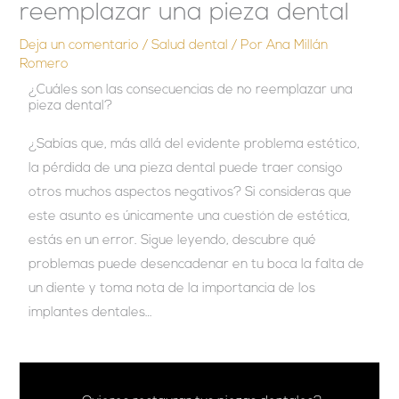
reemplazar una pieza dental
Deja un comentario
/
Salud dental
/ Por
Ana Millán
Romero
¿Cuáles son las consecuencias de no reemplazar una
pieza dental?
¿Sabías que, más allá del evidente problema estético,
la pérdida de una pieza dental puede traer consigo
otros muchos aspectos negativos? Si consideras que
este asunto es únicamente una cuestión de estética,
estás en un error. Sigue leyendo, descubre qué
problemas puede desencadenar en tu boca la falta de
un diente y toma nota de la importancia de los
implantes dentales…