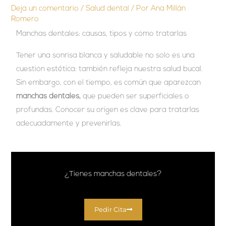
Deja un comentario
/
Salud dental
/ Por
Ana Millán
Romero
Manchas dentales: causas, tipos y cómo tratarlas
Tener una sonrisa blanca y saludable no solo es una
cuestión estética: también refleja nuestra salud bucal.
Sin embargo, con el tiempo, es común que aparezcan
manchas dentales,
que pueden ser superficiales o
profundas. Conocer su origen es clave para tratarlas
adecuadamente y prevenirlas.
¿Tienes manchas dentales?
Pedir Cita