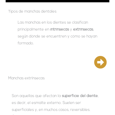
Tipos de manchas dentales
Las manchas en los dientes se clasifican
principalmente en
intrínsecas
y
extrínsecas
,
según dónde se encuentren y cómo se hayan
formado.
Manchas extrínsecas
Son aquellas que afectan la
superficie del diente
,
es decir, el esmalte externo. Suelen ser
superficiales y, en muchos casos, reversibles.