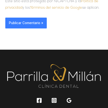
Este sitio esta protegido por reCAPTCHA y la
Política de
privacidad
y los
Términos del servicio de Google
se aplican.