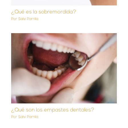
¿Qué es la sobremordida?
Por
Salvi Parrilla
¿Qué son los empastes dentales?
Por
Salvi Parrilla