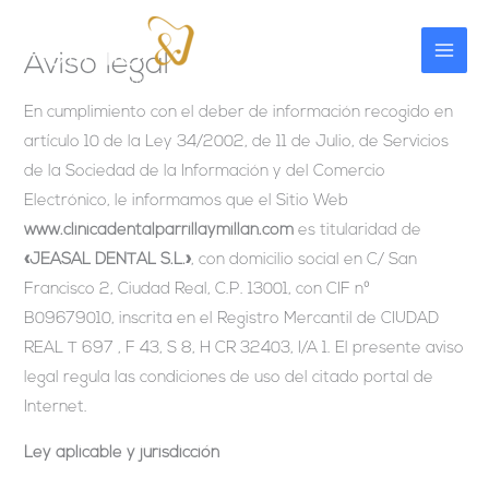
Ir
al
Aviso legal
contenido
En cumplimiento con el deber de información recogido en
artículo 10 de la Ley 34/2002, de 11 de Julio, de Servicios
de la Sociedad de la Información y del Comercio
Electrónico, le informamos que el Sitio Web
www.clinicadentalparrillaymillan.com
es titularidad de
«JEASAL DENTAL S.L.»
, con domicilio social en C/ San
Francisco 2, Ciudad Real, C.P. 13001, con CIF nº
B09679010, inscrita en el Registro Mercantil de CIUDAD
REAL T 697 , F 43, S 8, H CR 32403, I/A 1. El presente aviso
legal regula las condiciones de uso del citado portal de
Internet.
Ley aplicable y jurisdicción