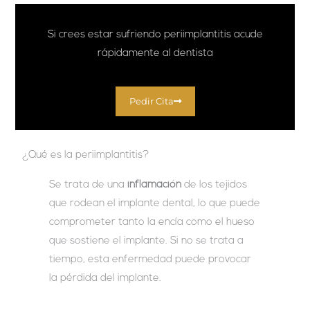
Si crees estar sufriendo periimplantitis acude
rápidamente al dentista
Pedir Cita
¿Qué es la periimplantitis?
Se trata de una
inflamación
de los tejidos
que rodean el implante dental, lo que puede
comprometer tanto la encía como el hueso
que sostiene el implante. Si no se trata a
tiempo, esta enfermedad puede provocar
la pérdida del implante.