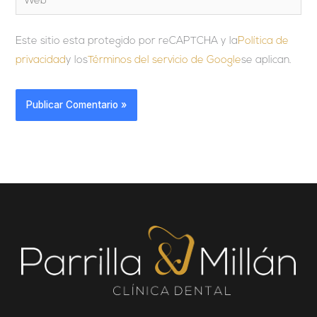
Este sitio esta protegido por reCAPTCHA y la
Política de
privacidad
y los
Términos del servicio de Google
se aplican.