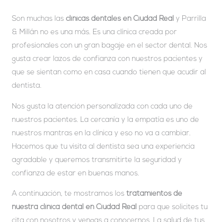
Son muchas las
clínicas dentales en Ciudad Real
y Parrilla
& Millán no es una más. Es una clínica creada por
profesionales con un gran bagaje en el sector dental. Nos
gusta crear lazos de confianza con nuestros pacientes y
que se sientan como en casa cuando tienen que acudir al
dentista.
Nos gusta la atención personalizada con cada uno de
nuestros pacientes. La cercanía y la empatía es uno de
nuestros mantras en la clínica y eso no va a cambiar.
Hacemos que tu visita al dentista sea una experiencia
agradable y queremos transmitirte la seguridad y
confianza de estar en buenas manos.
A continuación, te mostramos los
tratamientos de
nuestra clínica dental en Ciudad Real
para que solicites tu
cita con nosotros y vengas a conocernos. La salud de tus