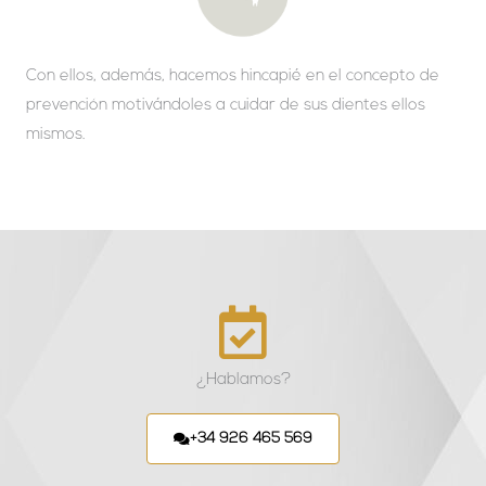
Con ellos, además, hacemos hincapié en el concepto de
prevención motivándoles a cuidar de sus dientes ellos
mismos.
¿Hablamos?
+34 926 465 569