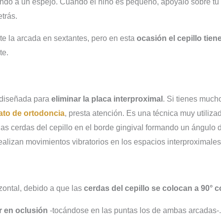
ndo a un espejo. Cuando el niño es pequeño, apóyalo sobre tu p
trás.
 la arcada en sextantes, pero en esta
ocasión el cepillo tien
te.
á diseñada para
eliminar la placa interproximal
. Si tienes mucho
ato de ortodoncia
, presta atención. Es una técnica muy utiliza
 las cerdas del cepillo en el borde gingival formando un ángulo
ealizan movimientos vibratorios en los espacios interproximales
ontal, debido a que las
cerdas del cepillo se colocan a 90° c
r en oclusión
-tocándose en las puntas los de ambas arcadas-.