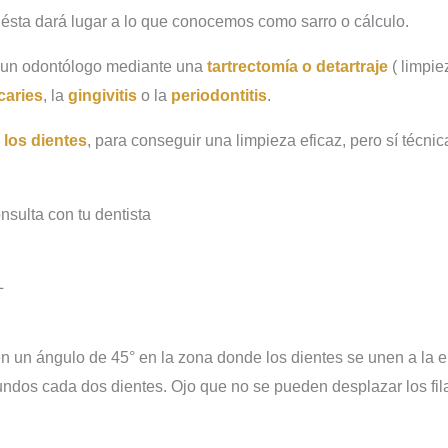
 ésta dará lugar a lo que conocemos como sarro o cálculo.
r un odontólogo mediante una
tartrectomía o detartraje
( limpie
caries
, la
gingivitis
o la
periodontitis
.
e los dientes
, para conseguir una limpieza eficaz, pero sí técn
sulta con tu dentista
L
en un ángulo de 45° en la zona donde los dientes se unen a la e
ndos cada dos dientes. Ojo que no se pueden desplazar los fila