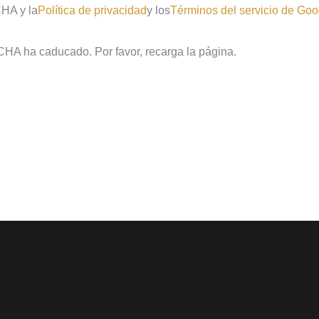
CHA y la
Política de privacidad
y los
Términos del servicio de Goo
CHA ha caducado. Por favor, recarga la página.