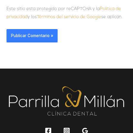
Este sitio esta protegido por reCAPTCHA y la
Política de
privacidad
y los
Términos del servicio de Google
se aplican.