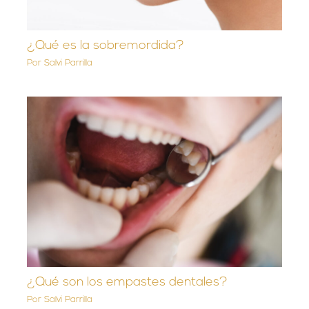
¿Qué es la sobremordida?
Por
Salvi Parrilla
¿Qué son los empastes dentales?
Por
Salvi Parrilla