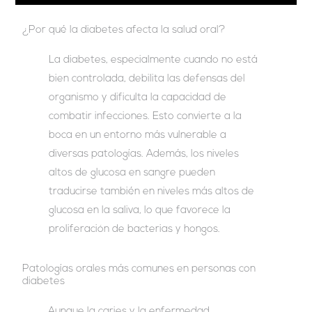
¿Por qué la diabetes afecta la salud oral?
La diabetes, especialmente cuando no está
bien controlada, debilita las defensas del
organismo y dificulta la capacidad de
combatir infecciones. Esto convierte a la
boca en un entorno más vulnerable a
diversas patologías. Además, los niveles
altos de glucosa en sangre pueden
traducirse también en niveles más altos de
glucosa en la saliva, lo que favorece la
proliferación de bacterias y hongos.
Patologías orales más comunes en personas con
diabetes
Aunque la caries y la enfermedad