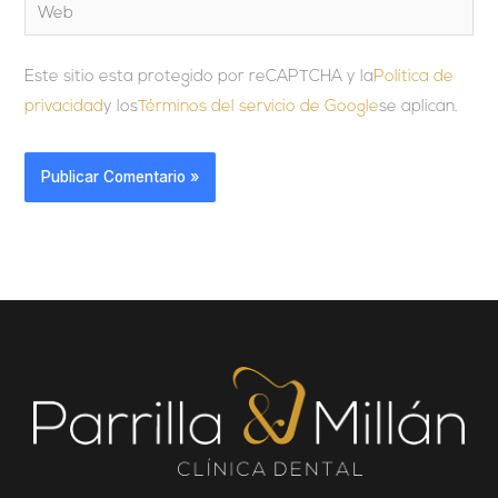
Web
Este sitio esta protegido por reCAPTCHA y la
Política de
privacidad
y los
Términos del servicio de Google
se aplican.