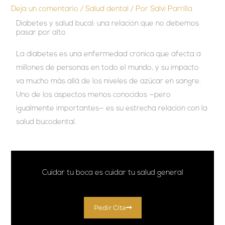
Deja un comentario
/
Salud dental
/ Por
Salvi Parrilla
Diabetes y salud bucal: una relación que no debemos
pasar por alto
La diabetes es una enfermedad crónica que afecta a
millones de personas en todo el mundo, y su impacto
va mucho más allá de los niveles de azúcar en sangre.
Uno de los aspectos menos conocidos —pero
igualmente importantes— es su estrecha relación con la
salud bucodental.
Cuidar tu boca es cuidar tu salud general
Pedir Cita