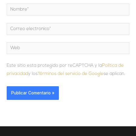
Nombre*
Correo
electrónico*
Web
Este sitio esta protegido por reCAPTCHA y la
Política de
privacidad
y los
Términos del servicio de Google
se aplican.