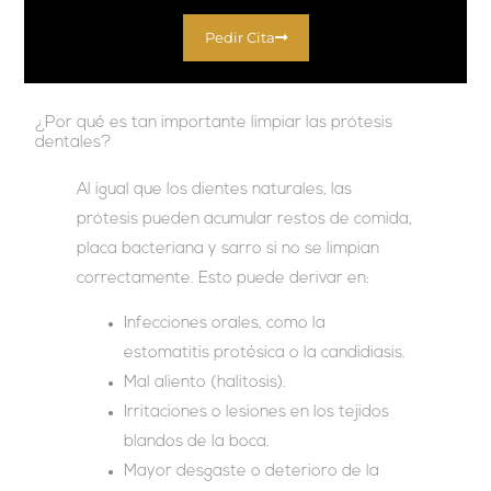
Pedir Cita
¿Por qué es tan importante limpiar las prótesis
dentales?
Al igual que los dientes naturales, las
prótesis pueden acumular restos de comida,
placa bacteriana y sarro si no se limpian
correctamente. Esto puede derivar en:
Infecciones orales, como la
estomatitis protésica o la candidiasis.
Mal aliento (halitosis).
Irritaciones o lesiones en los tejidos
blandos de la boca.
Mayor desgaste o deterioro de la