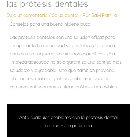
las prótesis dentales
Deja un comentario
/
Salud dental
/ Por
Salvi Parrilla
Consejos para una buena higiene bucal
Las prótesis dentales son una solución eficaz para
recuperar la funcionalidad y la estética de la boca,
pero su uso requiere de cuidados específicos. Una
limpieza adecuada no solo garantiza una sonrisa más
saludable y agradable, sino que también previene
infecciones, mal olor y otros problemas bucales
comunes entre quienes utilizan prótesis removibles.
Ante cualquier problema con la prótesis dental
no dudes en pedir cita