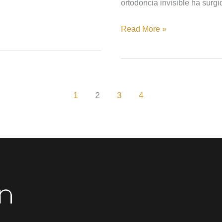
ortodoncia invisible ha surgi
Read More »
1
2
3
4