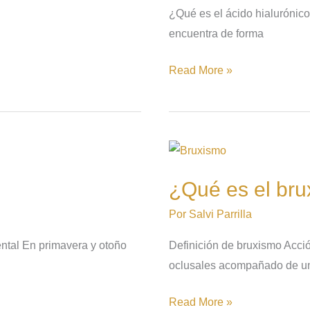
¿Qué es el ácido hialurónico
encuentra de forma
Read More »
¿Qué
es
¿Qué es el br
el
bruxismo?
Por
Salvi Parrilla
ental En primavera y otoño
Definición de bruxismo Acció
oclusales acompañado de u
Read More »