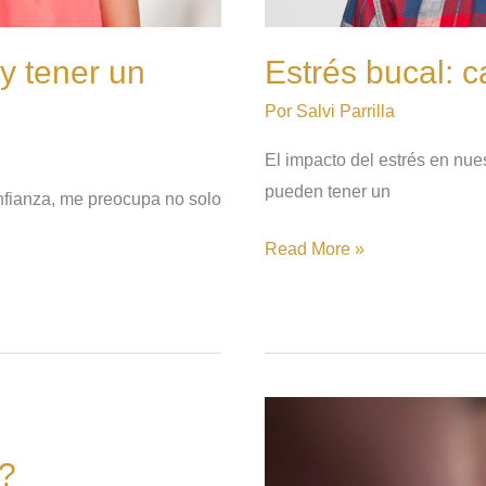
 y tener un
Estrés bucal: c
Por
Salvi Parrilla
El impacto del estrés en nu
pueden tener un
nfianza, me preocupa no solo
Read More »
La
ortodoncia
s?
invisible