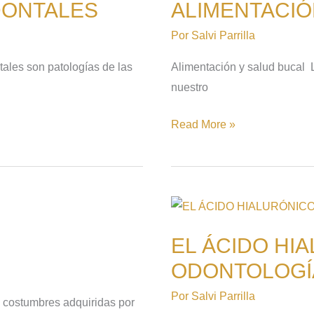
DONTALES
ALIMENTACIÓ
SALUD
BUCAL
Por
Salvi Parrilla
tales son patologías de las
Alimentación y salud bucal L
nuestro
Read More »
EL
ÁCIDO
EL ÁCIDO HI
HIALURÓNICO
ODONTOLOGÍ
EN
LA
Por
Salvi Parrilla
n costumbres adquiridas por
ODONTOLOGÍA